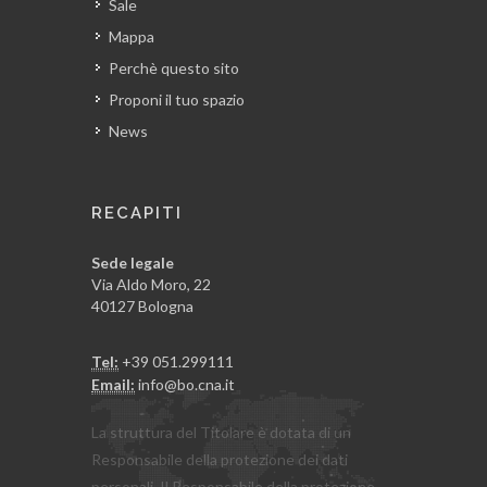
Sale
Mappa
Perchè questo sito
Proponi il tuo spazio
News
RECAPITI
Sede legale
Via Aldo Moro, 22
40127 Bologna
Tel:
+39 051.299111
Email:
info@bo.cna.it
La struttura del Titolare è dotata di un
Responsabile della protezione dei dati
personali. Il Responsabile della protezione