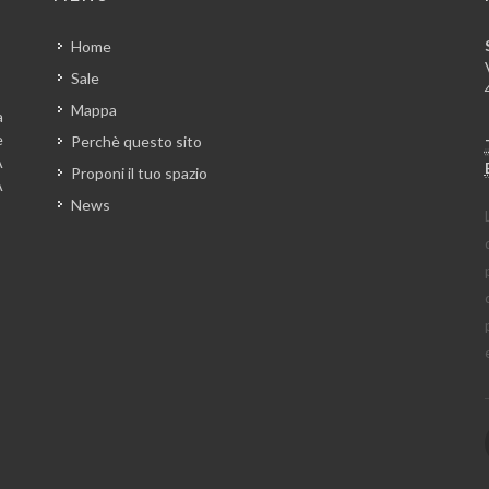
Home
Sale
Mappa
a
e
Perchè questo sito
A
Proponi il tuo spazio
A
News