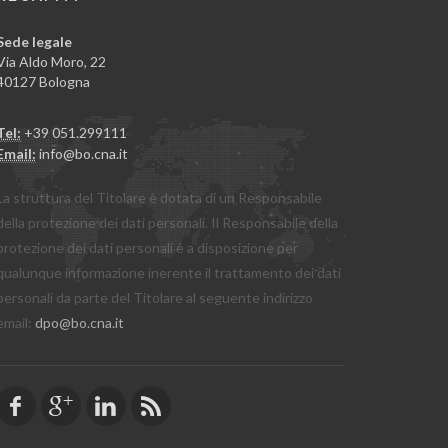
Sede legale
Via Aldo Moro, 22
40127 Bologna
Tel:
+39 051.299111
Email:
info@bo.cna.it
La struttura del Titolare è dotata di un Responsabile
della protezione dei dati personali. Il Responsabile della
protezione dei dati personali è a disposizione per
qualunque informazione inerente il trattamento dei dati
personali da parte del Titolare al seguente indirizzo
email:
dpo@bo.cna.it