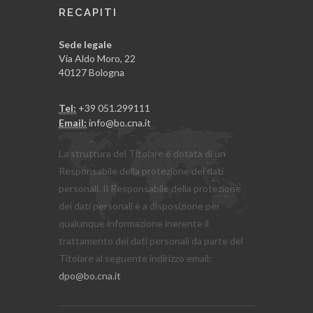
RECAPITI
Sede legale
Via Aldo Moro, 22
40127 Bologna
Tel:
+39 051.299111
Email:
info@bo.cna.it
La struttura del Titolare è dotata di un
Responsabile della protezione dei dati
personali. Il Responsabile della protezione
dei dati personali è a disposizione per
qualunque informazione inerente il
trattamento dei dati personali da parte del
Titolare al seguente indirizzo email:
dpo@bo.cna.it