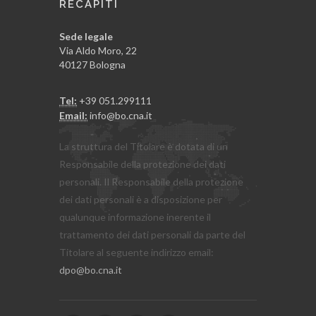
RECAPITI
Sede legale
Via Aldo Moro, 22
40127 Bologna
Tel:
+39 051.299111
Email:
info@bo.cna.it
La struttura del Titolare è dotata di un
Responsabile della protezione dei dati
personali. Il Responsabile della protezione
dei dati personali è a disposizione per
qualunque informazione inerente il
trattamento dei dati personali da parte del
Titolare al seguente indirizzo email:
dpo@bo.cna.it