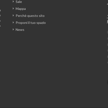
Sale
Mappa
a
e
Perchè questo sito
A
Proponi il tuo spazio
A
News