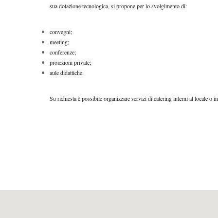
sua dotazione tecnologica, si propone per lo svolgimento di:
convegni;
meeting;
conferenze;
proiezioni private;
aule didattiche.
Su richiesta è possibile organizzare servizi di catering interni al locale o i