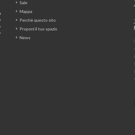
Sale
Mappa
a
e
Perchè questo sito
A
Proponi il tuo spazio
A
News