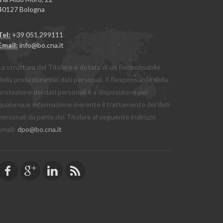
40127 Bologna
Tel:
+39 051.299111
Email:
info@bo.cna.it
La struttura del Titolare è dotata di un Responsabile
della protezione dei dati personali. Il Responsabile della
protezione dei dati personali è a disposizione per
qualunque informazione inerente il trattamento dei dati
personali da parte del Titolare al seguente indirizzo
email:
dpo@bo.cna.it