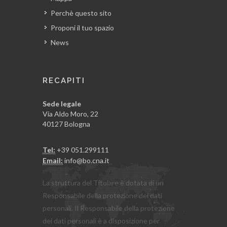
Perchè questo sito
Proponi il tuo spazio
News
RECAPITI
Sede legale
Via Aldo Moro, 22
40127 Bologna
Tel:
+39 051.299111
Email:
info@bo.cna.it
La struttura del Titolare è dotata di un
Responsabile della protezione dei dati
personali. Il Responsabile della protezione
dei dati personali è a disposizione per