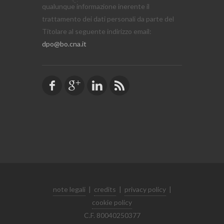
qualunque informazione inerente il
trattamento dei dati personali da parte del
Titolare al seguente indirizzo email:
dpo@bo.cna.it
note legali
|
credits
|
privacy policy
|
cookie policy
C.F. 80040250377