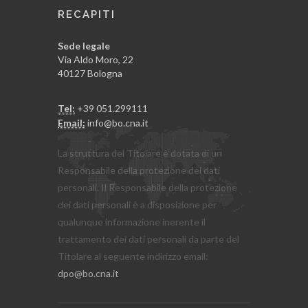
RECAPITI
Sede legale
Via Aldo Moro, 22
40127 Bologna
Tel:
+39 051.299111
Email:
info@bo.cna.it
La struttura del Titolare è dotata di un
Responsabile della protezione dei dati
personali. Il Responsabile della protezione
dei dati personali è a disposizione per
qualunque informazione inerente il
trattamento dei dati personali da parte del
Titolare al seguente indirizzo email:
dpo@bo.cna.it