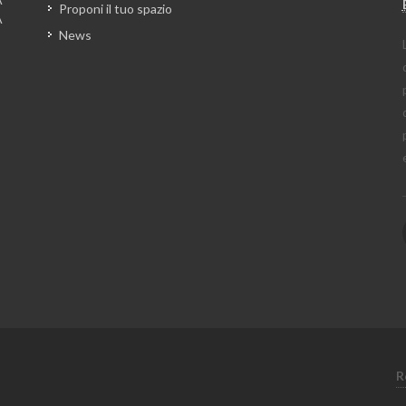
Proponi il tuo spazio
A
News
R