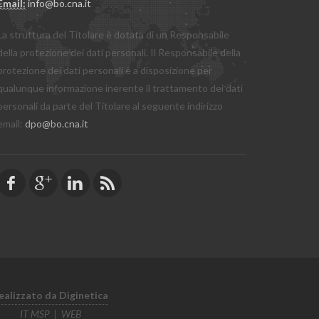
Email:
info@bo.cna.it
La struttura del Titolare è dotata di un Responsabile
della protezione dei dati personali. Il Responsabile della
protezione dei dati personali è a disposizione per
qualunque informazione inerente il trattamento dei dati
personali da parte del Titolare al seguente indirizzo
email:
dpo@bo.cna.it
ealizzato da Diginetica
IT MSP
|
WEB