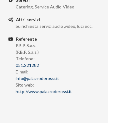
Servizi
Catering, Service Audio-Video
Altri servizi
Su richiesta servizi audio ,video, luci ecc.
Referente
P.B.P. S.a.s.
(P.B.P. S.a.s.)
Telefono:
051.221282
E-mail:
info@palazzoderossi.it
Sito web:
http://www.palazzoderossi.it