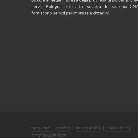
servizi Bologna e le altre società del sistema CN
forniscono servizi per imprese e cittadini.
note legali
|
credits
|
privacy policy
|
cookie policy
C.F. 80040250377