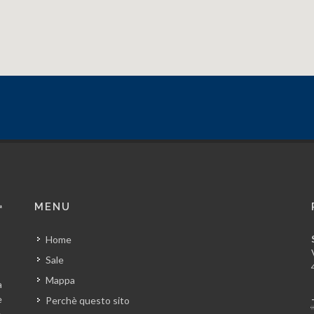
MENU
Home
Sale
Mappa
a
e
Perchè questo sito
A