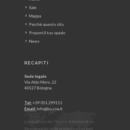
Sale
Mappa
Perchè questo sito
Proponi il tuo spazio
News
RECAPITI
Sede legale
Via Aldo Moro, 22
40127 Bologna
Tel:
+39 051.299111
Email:
info@bo.cna.it
La struttura del Titolare è dotata di un
Responsabile della protezione dei dati