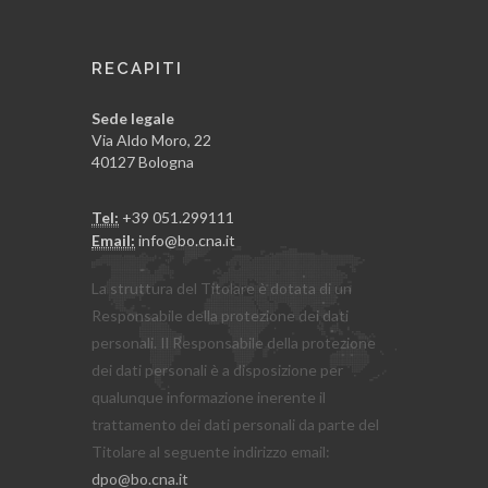
RECAPITI
Sede legale
Via Aldo Moro, 22
40127 Bologna
Tel:
+39 051.299111
Email:
info@bo.cna.it
La struttura del Titolare è dotata di un
Responsabile della protezione dei dati
personali. Il Responsabile della protezione
dei dati personali è a disposizione per
qualunque informazione inerente il
trattamento dei dati personali da parte del
Titolare al seguente indirizzo email:
dpo@bo.cna.it