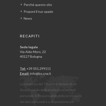
Perchè questo sito
Proponi il tuo spazio
News
RECAPITI
Sede legale
Via Aldo Moro, 22
40127 Bologna
Tel:
+39 051.299111
Email:
info@bo.cna.it
La struttura del Titolare è dotata di un
Responsabile della protezione dei dati
personali. Il Responsabile della protezione
dei dati personali è a disposizione per