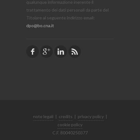
qualunque informazione inerente il
trattamento dei dati personali da parte del
Titolare al seguente indirizzo email:
dpo@bo.cna.it
note legali
|
credits
|
privacy policy
|
cookie policy
C.F. 80040250377