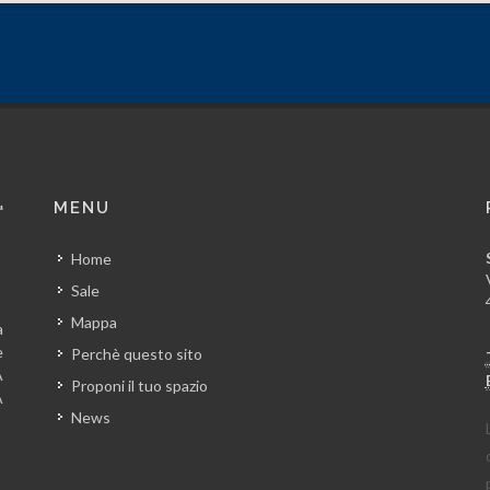
MENU
Home
Sale
Mappa
a
e
Perchè questo sito
A
Proponi il tuo spazio
A
News