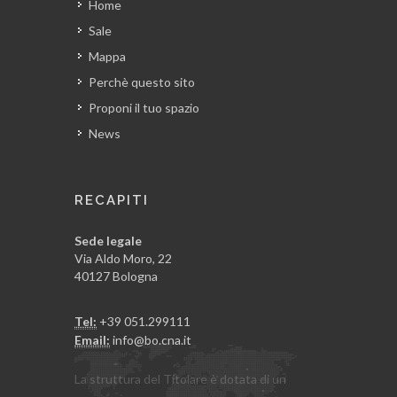
Home
Sale
Mappa
Perchè questo sito
Proponi il tuo spazio
News
RECAPITI
Sede legale
Via Aldo Moro, 22
40127 Bologna
Tel:
+39 051.299111
Email:
info@bo.cna.it
La struttura del Titolare è dotata di un