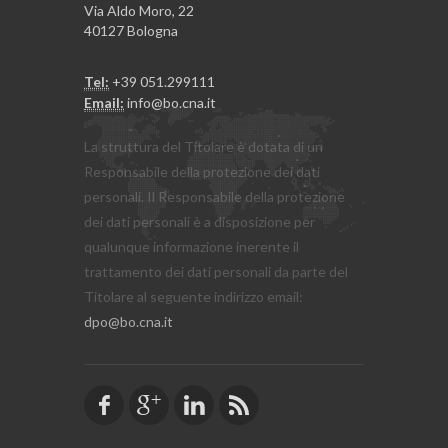
Via Aldo Moro, 22
40127 Bologna
Tel:
+39 051.299111
Email:
info@bo.cna.it
La struttura del Titolare è dotata di un
Responsabile della protezione dei dati
personali. Il Responsabile della protezione
dei dati personali è a disposizione per
qualunque informazione inerente il
trattamento dei dati personali da parte del
Titolare al seguente indirizzo email:
dpo@bo.cna.it