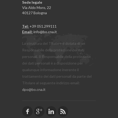
Sede legale
Via Aldo Moro, 22
40127 Bologna
Tel:
+39 051.299111
Email:
info@bo.cna.it
La struttura del Titolare è dotata di un
Responsabile della protezione dei dati
personali. Il Responsabile della protezione
dei dati personali è a disposizione per
qualunque informazione inerente il
trattamento dei dati personali da parte del
Titolare al seguente indirizzo email:
dpo@bo.cna.it