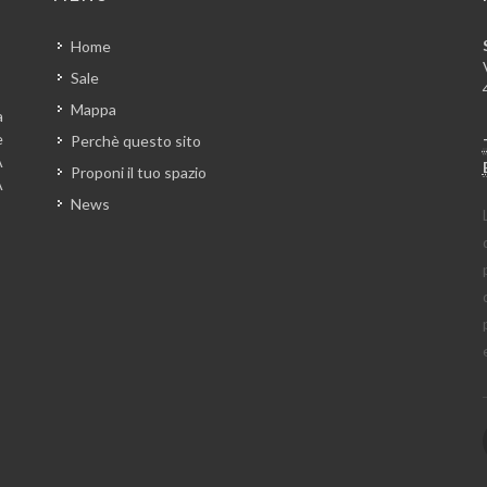
Home
Sale
Mappa
a
e
Perchè questo sito
A
Proponi il tuo spazio
A
News