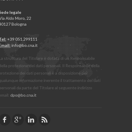
Sede legale
Via Aldo Moro, 22
40127 Bologna
Tel:
+39 051.299111
Email:
info@bo.cna.it
La struttura del Titolare è dotata di un Responsabile
della protezione dei dati personali. Il Responsabile della
protezione dei dati personali è a disposizione per
qualunque informazione inerente il trattamento dei dati
personali da parte del Titolare al seguente indirizzo
email:
dpo@bo.cna.it