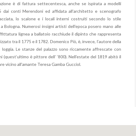
uzione è di fattura settecentesca, anche se ispirata a modelli
75 dai conti Merendoni ed affidata all'architetto e scenografo
iata, lo scalone e i locali interni costruiti secondo lo stile
a Bologna. Numerosi insigni artisti dell'epoca posero mano alle
ffittatura lignea a ballatoio racchiude il dipinto che rappresenta
zato tra il 1775 e il 1782. Domenico Piò, è, invece, l’autore della
a loggia. Le stanze del palazzo sono riccamente affrescate con
i (quest’ultimo è pittore dell’ ‘800). Nell'estate del 1819 abitò il
re vicino all'amante Teresa Gamba Gucciol.