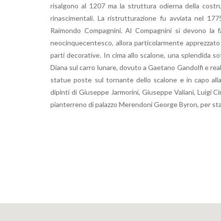
risalgono al 1207 ma la struttura odierna della costr
rinascimentali. La ristrutturazione fu avviata nel 17
Raimondo Compagnini. Al Compagnini si devono la facc
neocinquecentesco, allora particolarmente apprezzato 
parti decorative. In cima allo scalone, una splendida so
Diana sul carro lunare, dovuto a Gaetano Gandolfi e realiz
statue poste sul tornante dello scalone e in capo all
dipinti di Giuseppe Jarmorini, Giuseppe Valiani, Luigi Cin
pianterreno di palazzo Merendoni George Byron, per sta