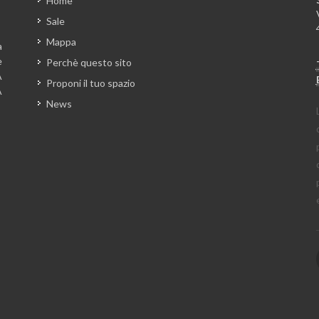
Home
Sale
Mappa
a
e
Perchè questo sito
A
Proponi il tuo spazio
A
News