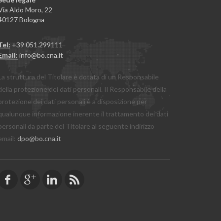
Via Aldo Moro, 22
40127 Bologna
Tel:
+39 051.299111
Email:
info@bo.cna.it
La struttura del Titolare è dotata di un Responsabile
della protezione dei dati personali. Il Responsabile della
protezione dei dati personali è a disposizione per
qualunque informazione inerente il trattamento dei dati
personali da parte del Titolare al seguente indirizzo
email:
dpo@bo.cna.it