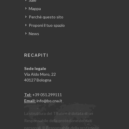
Sale
Mappa
Perchè questo sito
Proponi il tuo spazio
News
RECAPITI
Sede legale
Via Aldo Moro, 22
40127 Bologna
Tel:
+39 051.299111
Email:
info@bo.cna.it
La struttura del Titolare è dotata di un
Responsabile della protezione dei dati
personali. Il Responsabile della protezione