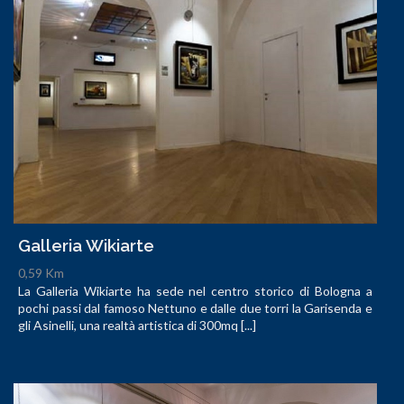
Galleria Wikiarte
0,59 Km
La Galleria Wikiarte ha sede nel centro storico di Bologna a
pochi passi dal famoso Nettuno e dalle due torri la Garisenda e
gli Asinelli, una realtà artistica di 300mq [...]