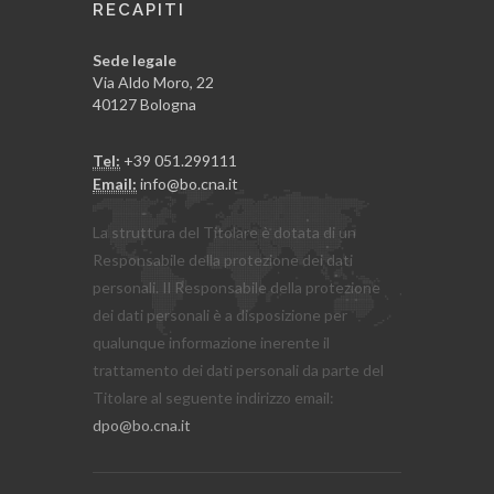
RECAPITI
Sede legale
Via Aldo Moro, 22
40127 Bologna
Tel:
+39 051.299111
Email:
info@bo.cna.it
La struttura del Titolare è dotata di un
Responsabile della protezione dei dati
personali. Il Responsabile della protezione
dei dati personali è a disposizione per
qualunque informazione inerente il
trattamento dei dati personali da parte del
Titolare al seguente indirizzo email:
dpo@bo.cna.it