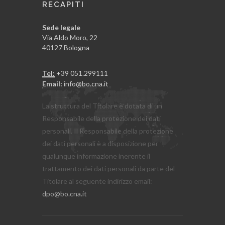
RECAPITI
Sede legale
Via Aldo Moro, 22
40127 Bologna
Tel:
+39 051.299111
Email:
info@bo.cna.it
La struttura del Titolare è dotata di un
Responsabile della protezione dei dati
personali. Il Responsabile della protezione
dei dati personali è a disposizione per
qualunque informazione inerente il
trattamento dei dati personali da parte del
Titolare al seguente indirizzo email:
dpo@bo.cna.it