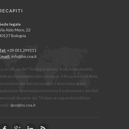
RECAPITI
Sede legale
Via Aldo Moro, 22
40127 Bologna
Tel:
+39 051.299111
Email:
info@bo.cna.it
La struttura del Titolare è dotata di un Responsabile
della protezione dei dati personali. Il Responsabile della
protezione dei dati personali è a disposizione per
qualunque informazione inerente il trattamento dei dati
personali da parte del Titolare al seguente indirizzo
email:
dpo@bo.cna.it