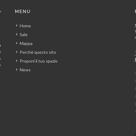
MENU
Home
Sale
Mappa
a
e
Perchè questo sito
A
Proponi il tuo spazio
A
News