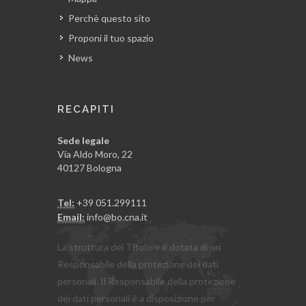
Perchè questo sito
Proponi il tuo spazio
News
RECAPITI
Sede legale
Via Aldo Moro, 22
40127 Bologna
Tel:
+39 051.299111
Email:
info@bo.cna.it
La struttura del Titolare è dotata di un
Responsabile della protezione dei dati
personali. Il Responsabile della protezione
dei dati personali è a disposizione per