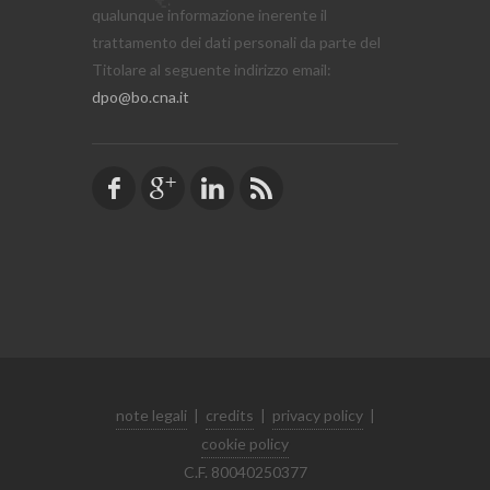
qualunque informazione inerente il
trattamento dei dati personali da parte del
Titolare al seguente indirizzo email:
dpo@bo.cna.it
note legali
|
credits
|
privacy policy
|
cookie policy
C.F. 80040250377