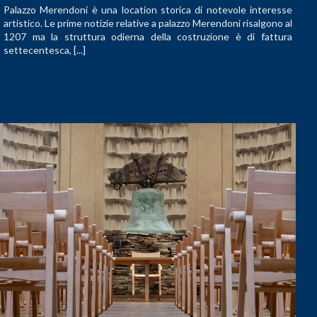
Palazzo Merendoni è una location storica di notevole interesse
artistico. Le prime notizie relative a palazzo Merendoni risalgono al
1207 ma la struttura odierna della costruzione è di fattura
settecentesca, [...]